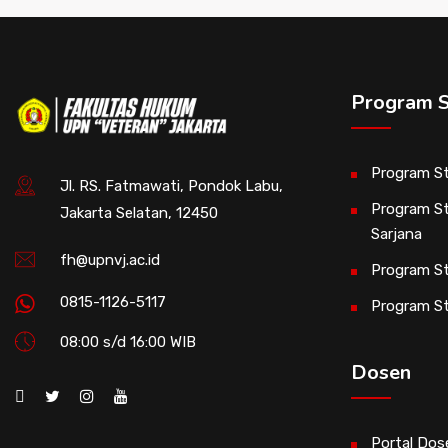
Program S
Program St
Jl. RS. Fatmawati, Pondok Labu,
Program St
Jakarta Selatan, 12450
Sarjana
fh@upnvj.ac.id
Program St
0815-1126-5117
Program S
08:00 s/d 16:00 WIB
Dosen
Portal Dos