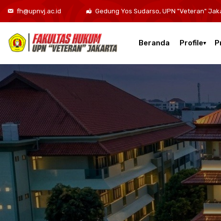
fh@upnvj.ac.id
Gedung Yos Sudarso, UPN "Veteran" Jak
Beranda
Profile
P
Kurikulum Program Studi Sarjana Hukum
Kurikulum Program Studi Hukum Bisnis