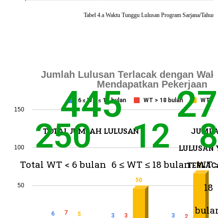
445
27
250
12
8
JUML
TOTAL JUMLAH LULUSAN
LULUSAN 
Total WT < 6 bulan
6 ≤ WT ≤ 18 bulan
WT 
TERLAC
18
bula