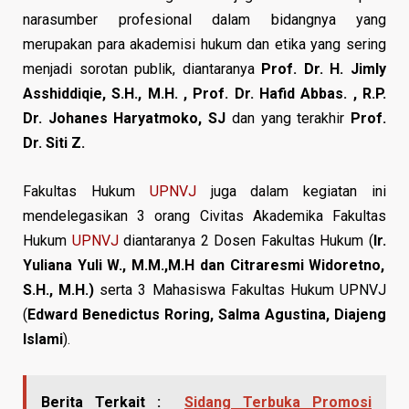
narasumber profesional dalam bidangnya yang
merupakan para akademisi hukum dan etika yang sering
menjadi sorotan publik, diantaranya
Prof. Dr. H. Jimly
Asshiddiqie, S.H., M.H. , Prof. Dr. Hafid Abbas. , R.P.
Dr. Johanes Haryatmoko, SJ
dan yang terakhir
Prof.
Dr. Siti Z.
Fakultas Hukum
UPNVJ
juga dalam kegiatan ini
mendelegasikan 3 orang Civitas Akademika Fakultas
Hukum
UPNVJ
diantaranya 2 Dosen Fakultas Hukum (
Ir.
Yuliana Yuli W., M.M.,M.H dan Citraresmi Widoretno,
S.H., M.H.)
serta 3 Mahasiswa Fakultas Hukum UPNVJ
(
Edward Benedictus Roring, Salma Agustina, Diajeng
Islami
).
Berita Terkait :
Sidang Terbuka Promosi