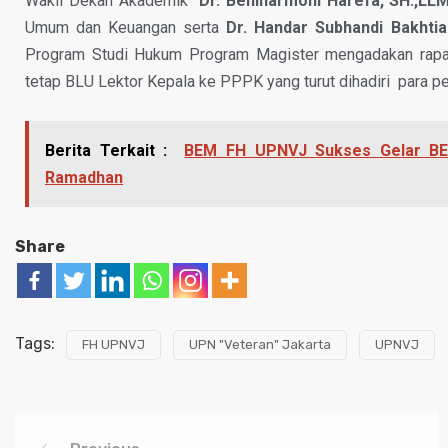
Wakil Dekan Akademik
Dr. Beniharmoni Harefa, SH.,LL
Umum dan Keuangan serta
Dr. Handar Subhandi Bakhtiar
Program Studi Hukum Program Magister mengadakan rapat
tetap BLU Lektor Kepala ke PPPK yang turut dihadiri para 
Berita Terkait :
BEM FH UPNVJ Sukses Gelar BER
Ramadhan
Share
Tags:
FH UPNVJ
UPN "Veteran" Jakarta
UPNVJ