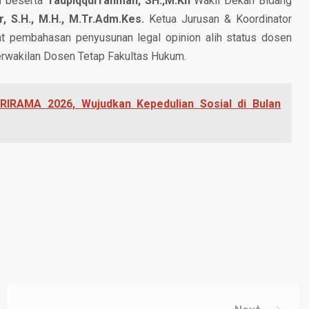
M
beserta
Taupiqqurrahman, SH.,M.Kn
Wakil Dekan Bidang
, S.H., M.H., M.Tr.Adm.Kes.
Ketua Jurusan & Koordinator
 pembahasan penyusunan legal opinion alih status dosen
perwakilan Dosen Tetap Fakultas Hukum.
IRAMA 2026, Wujudkan Kepedulian Sosial di Bulan