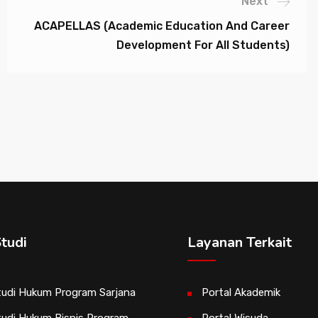
Next
ACAPELLAS (Academic Education And Career
Development For All Students)
tudi
Layanan Terkait
udi Hukum Program Sarjana
Portal Akademik
udi Hukum Bisnis Program
Portal Wisuda