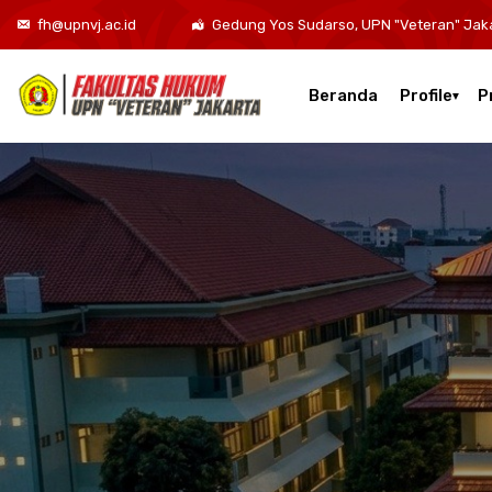
fh@upnvj.ac.id
Gedung Yos Sudarso, UPN "Veteran" Jak
Beranda
Profile
P
Kurikulum Program Studi Sarjana Hukum
Kurikulum Program Studi Hukum Bisnis