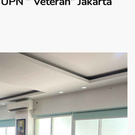
UPN “ Veteran” Jakarta