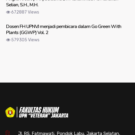
Selian, S.H., M.H.
672887 Views
Dosen FH UPNVJ menjadi pembicara dalam Go Green With
Plants (GGWP) Vol. 2
579305 Views
Jl. RS. Fatmawati, Pondok Labu, Jakarta Selatan,