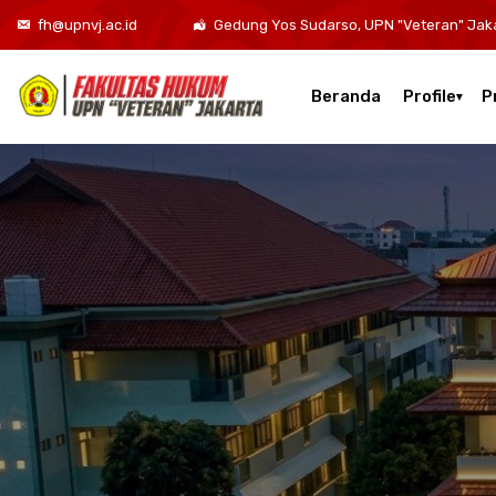
fh@upnvj.ac.id
Gedung Yos Sudarso, UPN "Veteran" Jak
Beranda
Profile
P
Kurikulum Program Studi Sarjana Hukum
Kurikulum Program Studi Hukum Bisnis