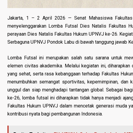
Jakarta, 1 – 2 April 2026 — Senat Mahasiswa Fakulta
menyelenggarakan Lomba Futsal Dies Natalis Fakultas H
perayaan Dies Natalis Fakultas Hukum UPNVJ ke-26. Kegiatan 
Serbaguna UPNVJ Pondok Labu di bawah tanggung jawab Ket
Lomba Futsal ini merupakan salah satu sarana untuk mewu
elemen civitas akademika. Melalui kegiatan ini, diharapkan 
yang sehat, serta rasa kebanggaan terhadap Fakultas Hukum 
menumbuhkan semangat sportivitas, kepemimpinan, dan k
unggul dan siap menghadapi tantangan global. Sebagai bag
ke-26, lomba futsal ini diharapkan tidak hanya menjadi ajan
Fakultas Hukum UPNVJ dalam mencetak generasi muda yang 
kontribusi nyata bagi pembangunan Indonesia.