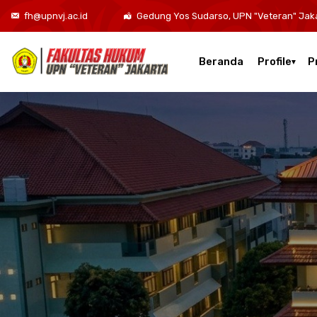
fh@upnvj.ac.id
Gedung Yos Sudarso, UPN "Veteran" Jak
Beranda
Profile
P
Kurikulum Program Studi Sarjana Hukum
Kurikulum Program Studi Hukum Bisnis