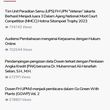
Tim Unit Peradilan Semu (UPS) FH UPN “Veteran” Jakarta
Berhasil Menjadi Juara 3 Dalam Ajang National Moot Court
Competition (NMCC) Hotma Sitompoel Trophy 2023
794743 Views
Audiensi Pembahasan mengenai Kerjasama dengan Hukum
Online
702544 Views
Pendampingan pengisian data Dosen terkait dengan Penilaian
Angka Kredit (PAK) bersama Dr. Muhammad Ali Hanafiah
Selian, S.H., M.H.
672191 Views
Dosen FH UPNVJ menjadi pembicara dalam Go Green With
Plants (GGWP) Vol. 2
578801 Views