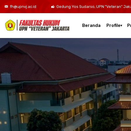
fh@upnvj.ac.id
Gedung Yos Sudarso, UPN "Veteran" Jak
Beranda
Profile
P
Kurikulum Program Studi Sarjana Hukum
Kurikulum Program Studi Hukum Bisnis