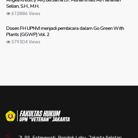
Selian, S.H., M.H.
672886 Views
Dosen FH UPNVJ menjadi pembicara dalam Go Green With
Plants (GGWP) Vol. 2
579304 Views
Jl. RS. Fatmawati, Pondok Labu, Jakarta Selatan,