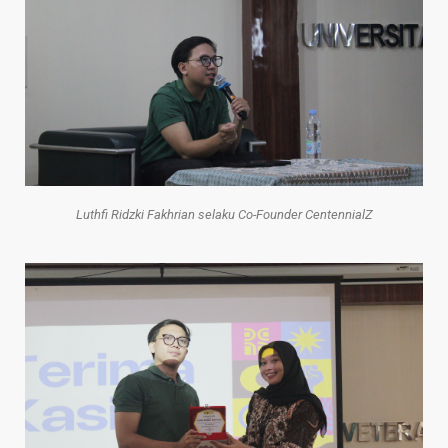
Luthfi Ridzki Fakhrian selaku Co-Founder CentennialZ