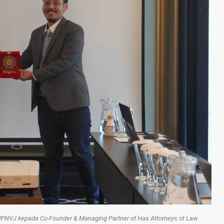
PNVJ kepada Co-Founder & Managing Partner of Has Attorneys ot Law