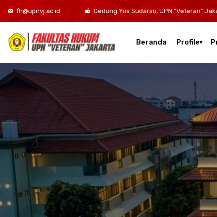
fh@upnvj.ac.id
Gedung Yos Sudarso, UPN "Veteran" Jak
Beranda
Profile
P
Kurikulum Program Studi Sarjana Hukum
Kurikulum Program Studi Hukum Bisnis