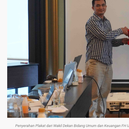
Penyerahan Plakat dari Wakil Dekan Bidang Umum dan Keuangan FH U