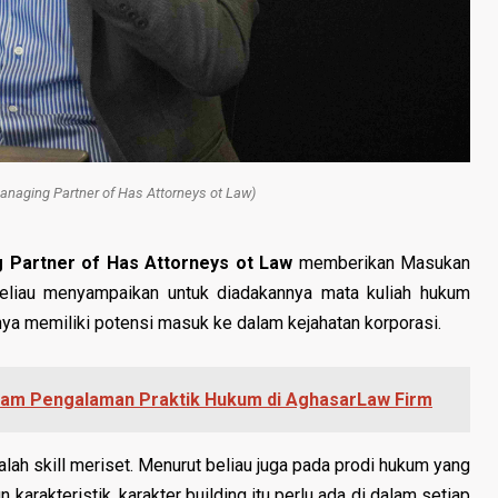
naging Partner of Has Attorneys ot Law)
 Partner of Has Attorneys ot Law
memberikan Masukan
 beliau menyampaikan
untuk diadakannya mata kuliah hukum
ya memiliki potensi masuk ke dalam kejahatan korporasi.
am Pengalaman Praktik Hukum di AghasarLaw Firm
dalah skill meriset. Menurut beliau juga pada prodi hukum yang
 karakteristik, karakter building itu perlu ada di dalam setiap