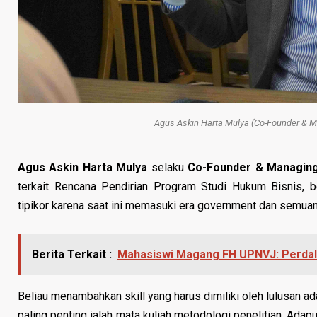
Agus Askin Harta Mulya (Co-Founder & Ma
Agus Askin Harta Mulya
selaku
Co-Founder & Managing
terkait Rencana Pendirian Program Studi Hukum Bisnis,
tipikor karena saat ini memasuki era government dan semuan
Berita Terkait :
Mahasiswi Magang FH UPNVJ: Perdal
Beliau menambahkan
skill yang harus dimiliki oleh lulusan a
paling penting ialah mata kuliah metodologi penelitian. Adapun