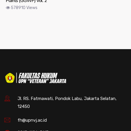
Plants (GGWP) Vol. 2
578910 Views
Jl. RS. Fatmawati, Pondok Labu, Jakarta Selatan,
12450
fh@upnvj.ac.id