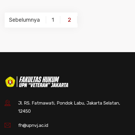
Navigasi
Sebelumnya
1
2
pos
Jl. RS. Fatmawati, Pondok Labu, Jakarta Selatan,
12450
fh@upnvj.ac.id