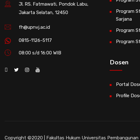
Program St
Jl. RS. Fatmawati, Pondok Labu,
Program St
Jakarta Selatan, 12450
Sarjana
fh@upnvj.ac.id
Program St
0815-1126-5117
Program S
08:00 s/d 16:00 WIB
Dosen
Portal Dos
Profile Do
Copyright ©2020 | Fakultas Hukum Universitas Pembangunan N