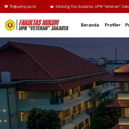
fh@upnvj.ac.id
Gedung Yos Sudarso, UPN "Veteran" Jak
Beranda
Profile
P
Kurikulum Program Studi Sarjana Hukum
Kurikulum Program Studi Hukum Bisnis