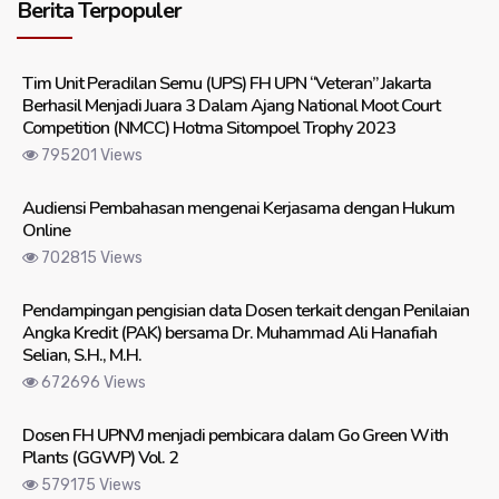
Berita Terpopuler
Tim Unit Peradilan Semu (UPS) FH UPN “Veteran” Jakarta
Berhasil Menjadi Juara 3 Dalam Ajang National Moot Court
Competition (NMCC) Hotma Sitompoel Trophy 2023
795201 Views
Audiensi Pembahasan mengenai Kerjasama dengan Hukum
Online
702815 Views
Pendampingan pengisian data Dosen terkait dengan Penilaian
Angka Kredit (PAK) bersama Dr. Muhammad Ali Hanafiah
Selian, S.H., M.H.
672696 Views
Dosen FH UPNVJ menjadi pembicara dalam Go Green With
Plants (GGWP) Vol. 2
579175 Views