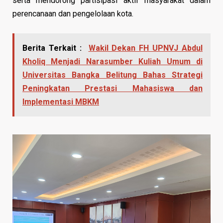
serta mendorong partisipasi aktif masyarakat dalam
perencanaan dan pengelolaan kota.
Berita Terkait :
Wakil Dekan FH UPNVJ Abdul
Kholiq Menjadi Narasumber Kuliah Umum di
Universitas Bangka Belitung Bahas Strategi
Peningkatan Prestasi Mahasiswa dan
Implementasi MBKM