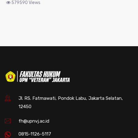
579590 Views
Jl. RS. Fatmawati, Pondok Labu, Jakarta Selatan,
12450
fh@upnvj.ac.id
0815-1126-5117