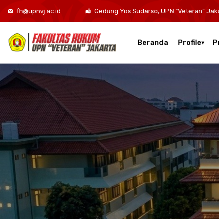
fh@upnvj.ac.id
Gedung Yos Sudarso, UPN "Veteran" Jak
Beranda
Profile
P
Kurikulum Program Studi Sarjana Hukum
Kurikulum Program Studi Hukum Bisnis