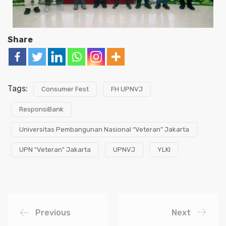
Share
Tags:
Consumer Fest
FH UPNVJ
ResponsiBank
Universitas Pembangunan Nasional “Veteran” Jakarta
UPN "Veteran" Jakarta
UPNVJ
YLKI
Previous
Next