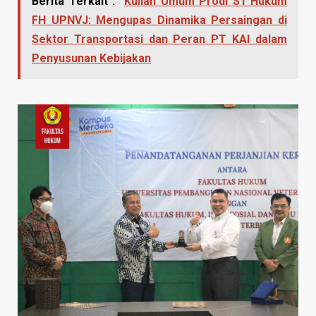
Berita Terkait :
Kuliah Umum Prodi S1 Hukum
FH UPNVJ: Mengupas Dinamika Persaingan di
Sektor Transportasi dan Peran PT KAI dalam
Penyusunan Kebijakan