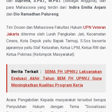
dan
Suprima, S.Pd.I., M.Pd.I.
(sebagai Anggota), dan
para Mahasiswa yang terdiri dari:
Indira Emilia Anjani
dan
Dio Ramadhan Palureng
.
Tim Dosen dan Mahasiswa Fakultas Hukum
UPN Veteran
Jakarta
diterima oleh Lurah Pangkalan Jati, Kecamatan
Cinere, Kota Depok yaitu Bapak Tarmuji, S.Sos beserta
jajarannya yaitu Staf Kelurahan, Ketua LPM, Ketua RW dan
Ketua Pokmas (Kelompok Masyarakat).
Berita Terkait :
SEMA FH UPNVJ Laksanakan
Evaluasi Akhir Tahun BEM FH UPNVJ Guna
Meningkatkan Kualitas Program Kerja
Acara Pengabdian Kepada masyarakat tersebut berupa
Penyuluhan Hukum dengan Tema “Sosialisasi