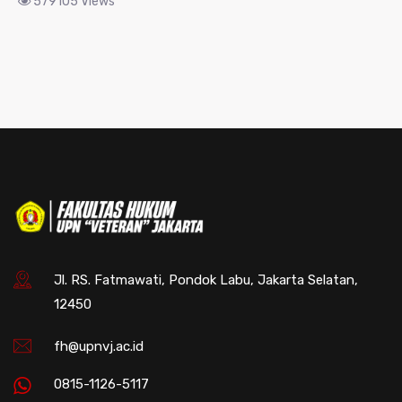
579105 Views
Jl. RS. Fatmawati, Pondok Labu, Jakarta Selatan,
12450
fh@upnvj.ac.id
0815-1126-5117