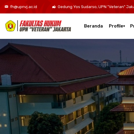
fh@upnvj.ac.id
Gedung Yos Sudarso, UPN "Veteran" Jak
Beranda
Profile
P
Kurikulum Program Studi Sarjana Hukum
Kurikulum Program Studi Hukum Bisnis