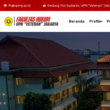
fh@upnvj.ac.id
Gedung Yos Sudarso, UPN "Veteran" Jak
Beranda
Profile
P
Kurikulum Program Studi Sarjana Hukum
Kurikulum Program Studi Hukum Bisnis