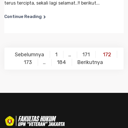
terus tercipta, sekali lagi selamat..!! berikut...
Continue Reading
Navigasi
Sebelumnya
1
171
172
…
pos
173
184
Berikutnya
…