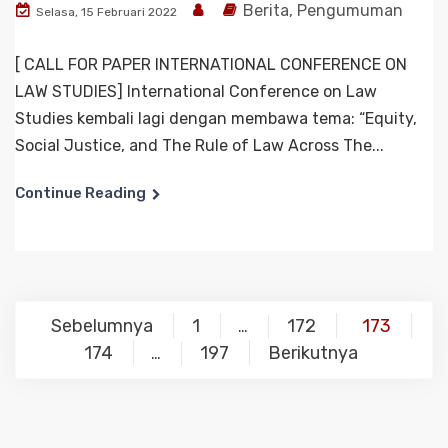
Berita
,
Pengumuman
Selasa, 15 Februari 2022
[ CALL FOR PAPER INTERNATIONAL CONFERENCE ON
LAW STUDIES] International Conference on Law
Studies kembali lagi dengan membawa tema: “Equity,
Social Justice, and The Rule of Law Across The...
Continue Reading
Navigasi
Sebelumnya
1
172
173
…
pos
174
197
Berikutnya
…