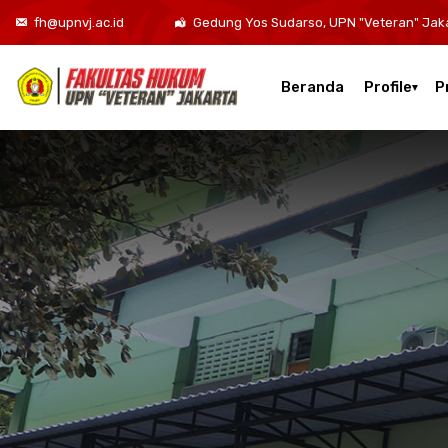
fh@upnvj.ac.id
Gedung Yos Sudarso, UPN "Veteran" Jak
Beranda
Profile
P
Kurikulum Program Studi Sarjana Hukum
Kurikulum Program Studi Hukum Bisnis