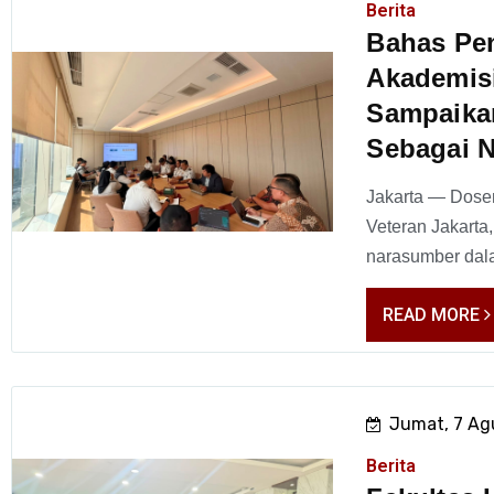
Berita
Bahas Pe
Akademis
Sampaika
Sebagai 
Jakarta — Dose
Veteran Jakarta,
narasumber dala
READ MORE
Jumat, 7 Ag
Berita