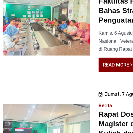
Fakultas 
Bahas Str
Penguatan
Kamis, 6 Agust
Nasional “Veter
di Ruang Rapat L
READ MORE
Jumat, 7 Ag
Berita
Rapat Do
Magister 