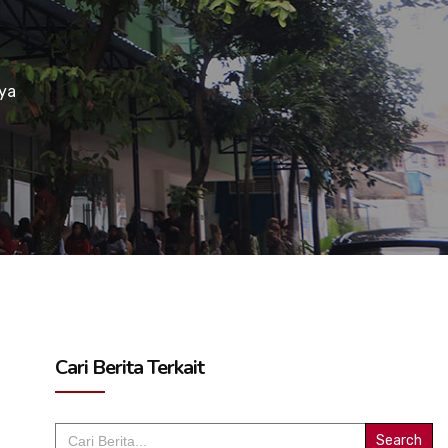
a
ya
Cari Berita Terkait
Search
for: