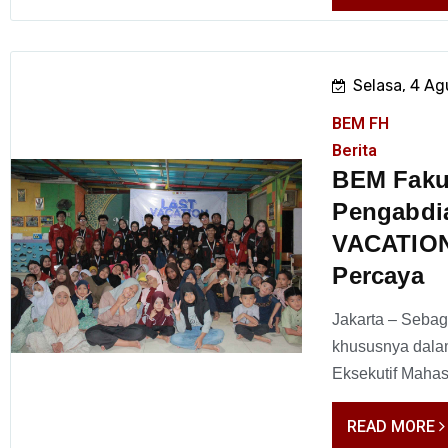
Selasa, 4 A
BEM FH
Berita
BEM Faku
Pengabdi
VACATION
Percaya
Jakarta – Sebag
khususnya dala
Eksekutif Mahas
READ MORE