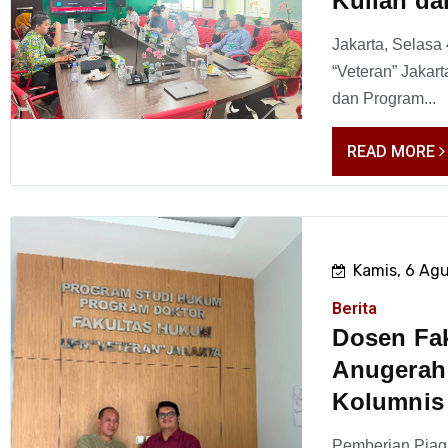
Kuliah da
Jakarta, Selasa
“Veteran” Jaka
dan Program...
READ MORE
Kamis, 6 Ag
Berita
Dosen Fa
Anugerah 
Kolumnis
Pemberian Piag