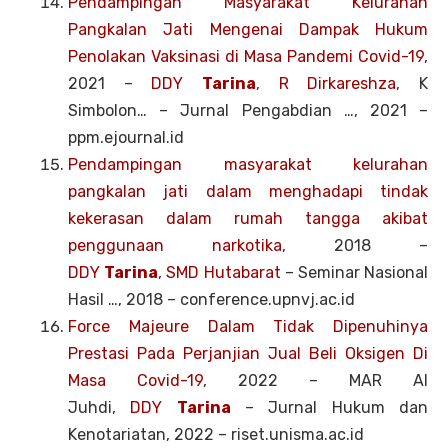
Pendampingan Masyarakat Kelurahan
Pangkalan Jati Mengenai Dampak Hukum
Penolakan Vaksinasi di Masa Pandemi Covid-19
,
2021 –
DDY
Tarina
,
R Dirkareshza
, K
Simbolon… – Jurnal Pengabdian …, 2021 –
ppm.ejournal.id
Pendampingan masyarakat kelurahan
pangkalan jati dalam menghadapi tindak
kekerasan dalam rumah tangga akibat
penggunaan narkotika
, 2018 –
DDY
Tarina
,
SMD Hutabarat
– Seminar Nasional
Hasil …, 2018 – conference.upnvj.ac.id
Force Majeure Dalam Tidak Dipenuhinya
Prestasi Pada Perjanjian Jual Beli Oksigen Di
Masa Covid-19
, 2022 –
MAR Al
Juhdi,
DDY
Tarina
– Jurnal Hukum dan
Kenotariatan, 2022 – riset.unisma.ac.id