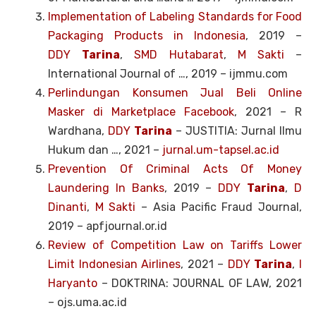
Implementation of Labeling Standards for Food
Packaging Products in Indonesia
, 2019 –
DDY
Tarina
,
SMD Hutabarat
,
M Sakti
–
International Journal of …, 2019 – ijmmu.com
Perlindungan Konsumen Jual Beli Online
Masker di Marketplace Facebook
, 2021 –
R
Wardhana,
DDY
Tarina
– JUSTITIA: Jurnal Ilmu
Hukum dan …, 2021 –
jurnal.um-tapsel.ac.id
Prevention Of Criminal Acts Of Money
Laundering In Banks
, 2019 –
DDY
Tarina
,
D
Dinanti
,
M Sakti
– Asia Pacific Fraud Journal,
2019 – apfjournal.or.id
Review of Competition Law on Tariffs Lower
Limit Indonesian Airlines
, 2021 –
DDY
Tarina
,
I
Haryanto
– DOKTRINA: JOURNAL OF LAW, 2021
– ojs.uma.ac.id