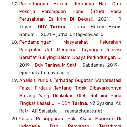
Perlindungan Hukum Terhadap Hak Cuti
Pekerja Perempuan Hamil (Studi Pada
Perusahaan Es Krim Di Bekasi)
, 2021 –
R
Triyani,
DDY
Tarina
– Jurnal Hukum Bisnis
Bonum …, 2021 – jurnal.untag-sby.ac.id
Pendampingan Masyarakat Kelurahan
Pangkalan Jati Mengenai Tayangan Televisi
Bersifat Bullying Dalam Upaya Perlindungan …
,
2019 –
Ddy
Tarina
,
M Sakti
– Sabdamas, 2019 –
ejournal.atmajaya.ac.id
Analisis Yuridis Terhadap Gugatan Wanprestasi
Faizal Firdaus Tentang Tidak Dibayarkannya
Hutang Yang Dilakukan Oleh Rulfaini Pada
Tingkat Kasasi …
. –
DDY
Tarina
, NZ Syakina, AK
Ratri, AR Salsabila… – researchgate.net
Kasus Pelanggaran Hak Asasi Manusia Di
Indonesia Dan Penyebab Terjadinya