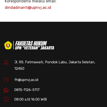
Korespondensi melalui email:
dindadinanti@upnvj.ac.id
Jl. RS. Fatmawati, Pondok Labu, Jakarta Selatan,
12450
fh@upnvj.ac.id
0815-1126-5117
08:00 s/d 16:00 WIB