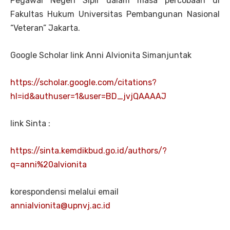
Pegawai Negeri Sipil dalam masa percobaan di
Fakultas Hukum Universitas Pembangunan Nasional
“Veteran” Jakarta.
Google Scholar link Anni Alvionita Simanjuntak
https://scholar.google.com/citations?
hl=id&authuser=1&user=BD_jvjQAAAAJ
link Sinta :
https://sinta.kemdikbud.go.id/authors/?
q=anni%20alvionita
korespondensi melalui email
annialvionita@upnvj.ac.id