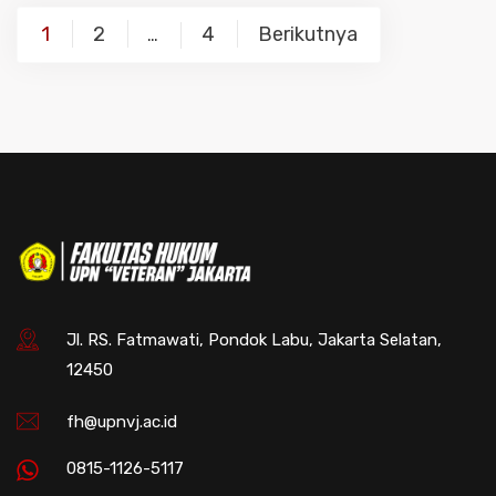
Navigasi
1
2
4
Berikutnya
…
pos
Jl. RS. Fatmawati, Pondok Labu, Jakarta Selatan,
12450
fh@upnvj.ac.id
0815-1126-5117