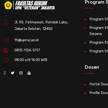
Program S
Program St
Jl. RS. Fatmawati, Pondok Labu,
Program St
Jakarta Selatan, 12450
Sarjana
fh@upnvj.ac.id
Program St
0815-1126-5117
Program S
08:00 s/d 16:00 WIB
Dosen
Portal Dos
Profile Do