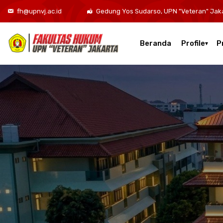
fh@upnvj.ac.id
Gedung Yos Sudarso, UPN "Veteran" Jak
Beranda
Profile
P
Kurikulum Program Studi Sarjana Hukum
Kurikulum Program Studi Hukum Bisnis