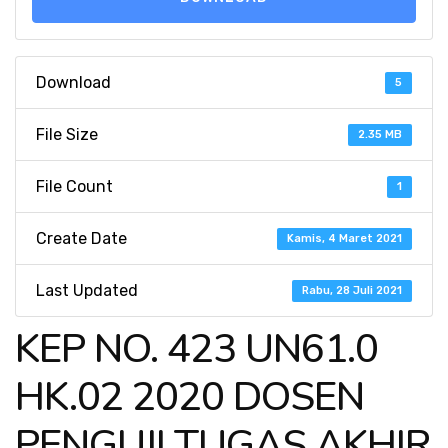
Download
5
File Size
2.35 MB
File Count
1
Create Date
Kamis, 4 Maret 2021
Last Updated
Rabu, 28 Juli 2021
KEP NO. 423 UN61.0
HK.02 2020 DOSEN
PENGUJI TUGAS AKHIR